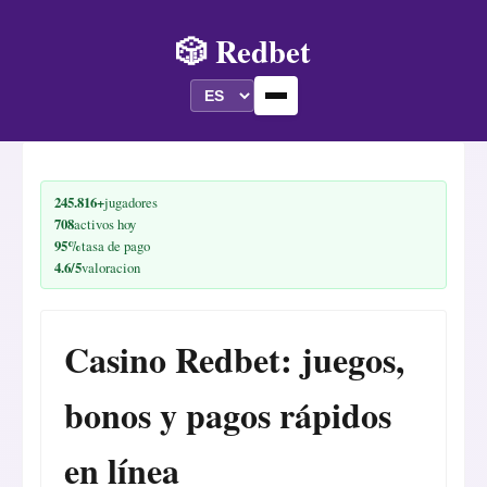
🎲 Redbet
245.816+
jugadores
708
activos hoy
95%
tasa de pago
4.6/5
valoracion
Casino Redbet: juegos,
bonos y pagos rápidos
en línea