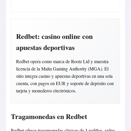
Redbet: casino online con
apuestas deportivas
Redbet opera como marca de Rootz Ltd y muestra
licencia de la Malta Gaming Authority (MGA). El
sitio integra casino y apuestas deportivas en una sola
cuenta, con pagos en EUR y soporte de depósito con
tarjeta y monederos electrónicos.
Tragamonedas en Redbet
Redbet ofrece tragamonedas clásicas de 3 rodillos, video