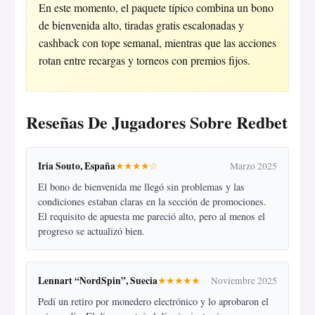
En este momento, el paquete típico combina un bono
de bienvenida alto, tiradas gratis escalonadas y
cashback con tope semanal, mientras que las acciones
rotan entre recargas y torneos con premios fijos.
Reseñas De Jugadores Sobre Redbet
Iria Souto, España
★★★★☆
Marzo 2025
El bono de bienvenida me llegó sin problemas y las
condiciones estaban claras en la sección de promociones.
El requisito de apuesta me pareció alto, pero al menos el
progreso se actualizó bien.
Lennart “NordSpin”, Suecia
★★★★★
Noviembre 2025
Pedí un retiro por monedero electrónico y lo aprobaron el