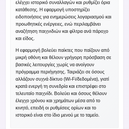
ελέγχει ιστορικό συναλλαγών και ρυθμίζει όρια
κατάθεσης. Η εφαρμογή υποστηρίζει
ειδοποιήσεις για ενημερώσεις λογαριασμού και
προωθητικές ενέργειες, ενώ περιλαμβάνει
αναζήτηση παιχνιδιών και φίλτρα ανά πάροχο
και είδος.
Η εφαρμογή βολεύει παίκτες που παίζουν από
μικρή οθόνη και θέλουν γρήγορη πρόσβαση σε
βασικές λειτουργίες χωρίς να ανοίγουν
πρόγραμμα περιήγησης. Ταιριάζει σε όσους
αλλάζουν συχνά δίκτυο (Wi‑Fi/δεδομένα), γιατί
κρατά ενεργή τη συνεδρία και επιστρέφει στο
τελευταίο παιχνίδι. Βολεύει και όσους θέλουν
έλεγχο χρόνου και χρημάτων μέσα από το
κινητό, επειδή οι ρυθμίσεις ορίων και το
ιστορικό είναι στο ίδιο μενού με το ταμείο.