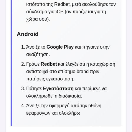
ιστότοπο της Redbet, μετά ακολούθησε τον
σύνδεσμο για iOS (αν παρέχεται για τη
χώρα σου).
Android
Άνοιξε το
Google Play
και πήγαινε στην
αναζήτηση.
Γράψε
Redbet
και έλεγξε ότι η καταχώριση
αντιστοιχεί στο επίσημο brand πριν
πατήσεις εγκατάσταση.
Πάτησε
Εγκατάσταση
και περίμενε να
ολοκληρωθεί η διαδικασία.
Άνοιξε την εφαρμογή από την οθόνη
εφαρμογών και ολοκλήρω