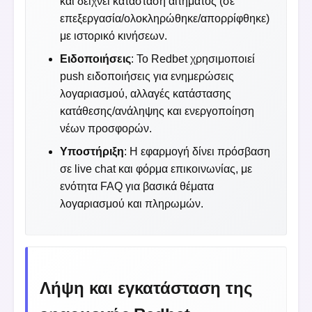
και δείχνει κατάσταση αιτήματος (σε
επεξεργασία/ολοκληρώθηκε/απορρίφθηκε)
με ιστορικό κινήσεων.
Ειδοποιήσεις
: Το Redbet χρησιμοποιεί
push ειδοποιήσεις για ενημερώσεις
λογαριασμού, αλλαγές κατάστασης
κατάθεσης/ανάληψης και ενεργοποίηση
νέων προσφορών.
Υποστήριξη
: Η εφαρμογή δίνει πρόσβαση
σε live chat και φόρμα επικοινωνίας, με
ενότητα FAQ για βασικά θέματα
λογαριασμού και πληρωμών.
Λήψη και εγκατάσταση της