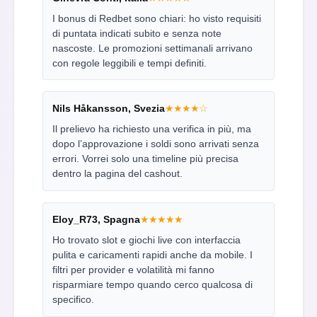
I bonus di Redbet sono chiari: ho visto requisiti
di puntata indicati subito e senza note
nascoste. Le promozioni settimanali arrivano
con regole leggibili e tempi definiti.
Nils Håkansson, Svezia
★★★★☆
Il prelievo ha richiesto una verifica in più, ma
dopo l’approvazione i soldi sono arrivati senza
errori. Vorrei solo una timeline più precisa
dentro la pagina del cashout.
Eloy_R73, Spagna
★★★★★
Ho trovato slot e giochi live con interfaccia
pulita e caricamenti rapidi anche da mobile. I
filtri per provider e volatilità mi fanno
risparmiare tempo quando cerco qualcosa di
specifico.