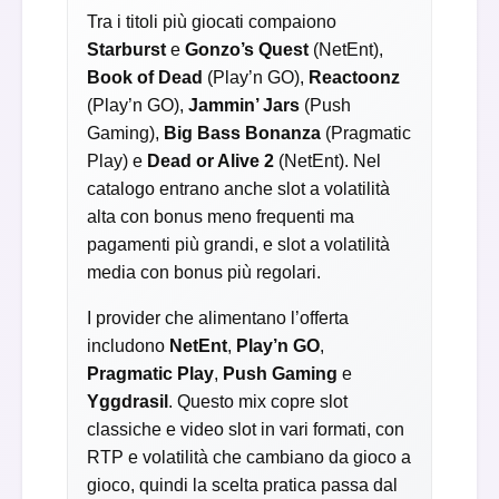
Tra i titoli più giocati compaiono
Starburst
e
Gonzo’s Quest
(NetEnt),
Book of Dead
(Play’n GO),
Reactoonz
(Play’n GO),
Jammin’ Jars
(Push
Gaming),
Big Bass Bonanza
(Pragmatic
Play) e
Dead or Alive 2
(NetEnt). Nel
catalogo entrano anche slot a volatilità
alta con bonus meno frequenti ma
pagamenti più grandi, e slot a volatilità
media con bonus più regolari.
I provider che alimentano l’offerta
includono
NetEnt
,
Play’n GO
,
Pragmatic Play
,
Push Gaming
e
Yggdrasil
. Questo mix copre slot
classiche e video slot in vari formati, con
RTP e volatilità che cambiano da gioco a
gioco, quindi la scelta pratica passa dal