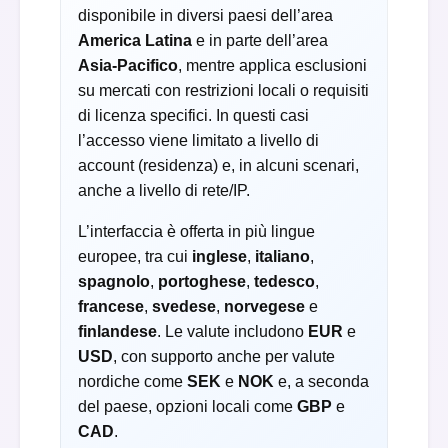
disponibile in diversi paesi dell’area
America Latina
e in parte dell’area
Asia-Pacifico
, mentre applica esclusioni
su mercati con restrizioni locali o requisiti
di licenza specifici. In questi casi
l’accesso viene limitato a livello di
account (residenza) e, in alcuni scenari,
anche a livello di rete/IP.
L’interfaccia è offerta in più lingue
europee, tra cui
inglese
,
italiano
,
spagnolo
,
portoghese
,
tedesco
,
francese
,
svedese
,
norvegese
e
finlandese
. Le valute includono
EUR
e
USD
, con supporto anche per valute
nordiche come
SEK
e
NOK
e, a seconda
del paese, opzioni locali come
GBP
e
CAD
.