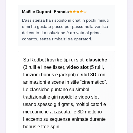
Maëlle Dupont, Francia
★★★★☆
L’assistenza ha risposto in chat in pochi minuti
e mi ha guidato passo per passo nella verifica
del conto. La soluzione è arrivata al primo
contatto, senza rimbalzi tra operatori.
Su Redbet trovi tre tipi di slot:
classiche
(3 rulli e linee fisse),
video slot
(5 rulli,
funzioni bonus e jackpot) e
slot 3D
con
animazioni e scene in stile “cinematico”.
Le classiche puntano su simboli
tradizionali e giri rapidi; le video slot
usano spesso giri gratis, moltiplicatori e
meccaniche a cascata; le 3D mettono
l’accento su sequenze animate durante
bonus e free spin.