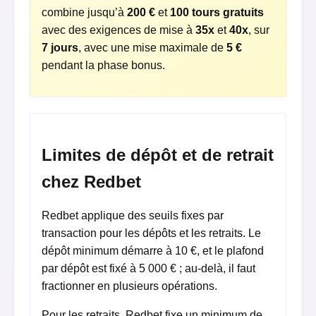
combine jusqu’à
200 €
et
100 tours gratuits
avec des exigences de mise à
35x
et
40x
, sur
7 jours
, avec une mise maximale de
5 €
pendant la phase bonus.
Limites de dépôt et de retrait
chez Redbet
Redbet applique des seuils fixes par
transaction pour les dépôts et les retraits. Le
dépôt minimum démarre à 10 €, et le plafond
par dépôt est fixé à 5 000 € ; au-delà, il faut
fractionner en plusieurs opérations.
Pour les retraits, Redbet fixe un minimum de