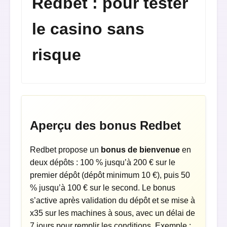
Redbet : pour tester
le casino sans
risque
Aperçu des bonus Redbet
Redbet propose un
bonus de bienvenue
en
deux dépôts : 100 % jusqu’à 200 € sur le
premier dépôt (dépôt minimum 10 €), puis 50
% jusqu’à 100 € sur le second. Le bonus
s’active après validation du dépôt et se mise à
x35 sur les machines à sous, avec un délai de
7 jours pour remplir les conditions. Exemple :