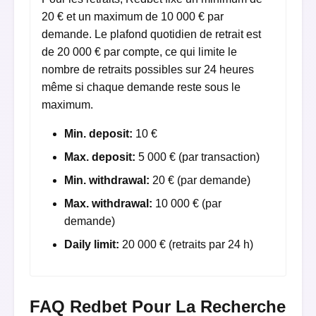
20 € et un maximum de 10 000 € par
demande. Le plafond quotidien de retrait est
de 20 000 € par compte, ce qui limite le
nombre de retraits possibles sur 24 heures
même si chaque demande reste sous le
maximum.
Min. deposit:
10 €
Max. deposit:
5 000 € (par transaction)
Min. withdrawal:
20 € (par demande)
Max. withdrawal:
10 000 € (par
demande)
Daily limit:
20 000 € (retraits par 24 h)
FAQ Redbet Pour La Recherche