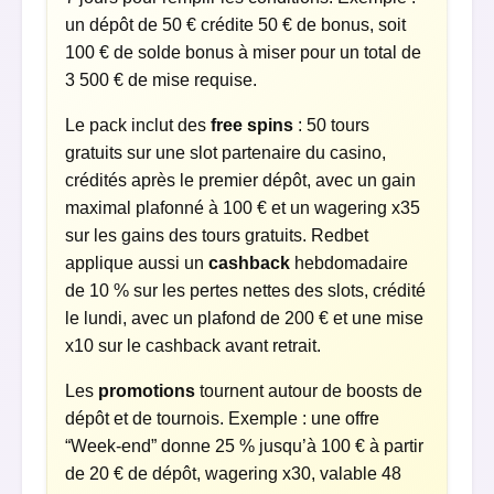
un dépôt de 50 € crédite 50 € de bonus, soit
100 € de solde bonus à miser pour un total de
3 500 € de mise requise.
Le pack inclut des
free spins
: 50 tours
gratuits sur une slot partenaire du casino,
crédités après le premier dépôt, avec un gain
maximal plafonné à 100 € et un wagering x35
sur les gains des tours gratuits. Redbet
applique aussi un
cashback
hebdomadaire
de 10 % sur les pertes nettes des slots, crédité
le lundi, avec un plafond de 200 € et une mise
x10 sur le cashback avant retrait.
Les
promotions
tournent autour de boosts de
dépôt et de tournois. Exemple : une offre
“Week-end” donne 25 % jusqu’à 100 € à partir
de 20 € de dépôt, wagering x30, valable 48