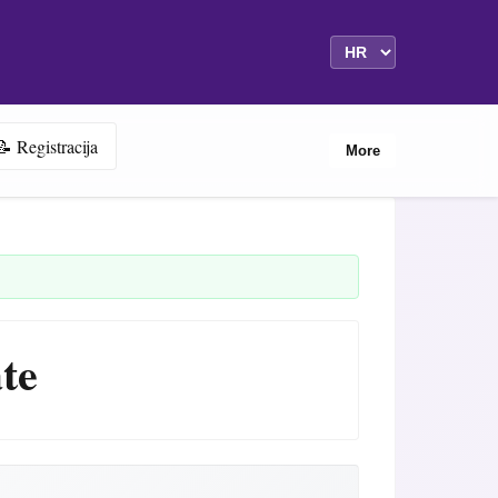
📝 Registracija
More
ate