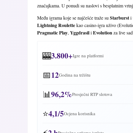
značajkama. U ponudi su naslovi s besplatnim vrtnj
Starburst
Među igrama koje se najčešće traže su
i
Lightning Roulette
kao casino-igra uživo (Evolutio
Pragmatic Play
Yggdrasil
Evolution
,
i
za live sad
🎰
3.800+
Igre na platformi
📅
12
Godina na tržištu
📊
96,2%
Prosječni RTP slotova
⭐
4,1/5
Ocjena korisnika
⚡
2 h
Prosječno vrijeme isplate