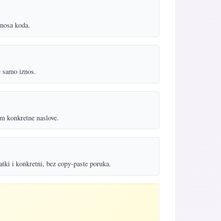
unosa koda.
ne samo iznos.
im konkretne naslove.
atki i konkretni, bez copy-paste poruka.