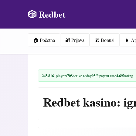
🎲 Redbet
🏠 Početna
🔐 Prijava
🎁 Bonusi
📱 Ap
245.816+
players
708
active today
95%
payout rate
4.6/5
rating
Redbet kasino: igre