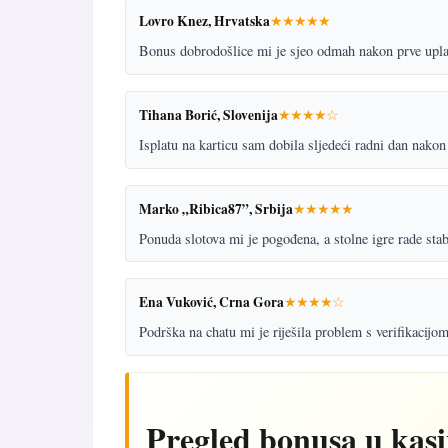
Lovro Knez, Hrvatska
★★★★★
Bonus dobrodošlice mi je sjeo odmah nakon prve uplate 
Tihana Borić, Slovenija
★★★★☆
Isplatu na karticu sam dobila sljedeći radni dan nakon 
Marko „Ribica87”, Srbija
★★★★★
Ponuda slotova mi je pogođena, a stolne igre rade stab
Ena Vuković, Crna Gora
★★★★☆
Podrška na chatu mi je riješila problem s verifikacijo
Pregled bonusa u kas