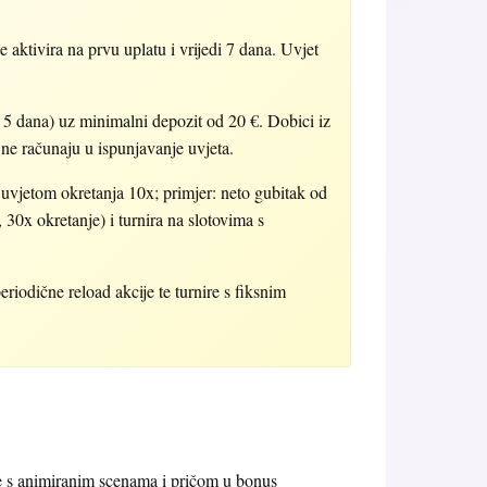
aktivira na prvu uplatu i vrijedi 7 dana. Uvjet
5 dana) uz minimalni depozit od 20 €. Dobici iz
 ne računaju u ispunjavanje uvjeta.
 uvjetom okretanja 10x; primjer: neto gubitak od
30x okretanje) i turnira na slotovima s
iodične reload akcije te turnire s fiksnim
otove s animiranim scenama i pričom u bonus