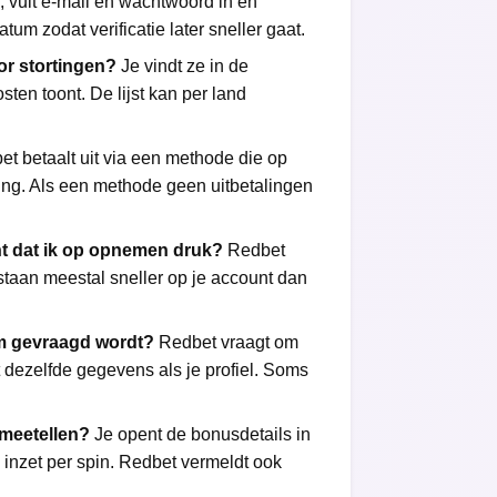
”, vult e-mail en wachtwoord in en
tum zodat verificatie later sneller gaat.
or stortingen?
Je vindt ze in de
en toont. De lijst kan per land
t betaalt uit via een methode die op
orting. Als een methode geen uitbetalingen
nt dat ik op opnemen druk?
Redbet
staan meestal sneller op je account dan
om gevraagd wordt?
Redbet vraagt om
t dezelfde gegevens als je profiel. Soms
 meetellen?
Je opent de bonusdetails in
e inzet per spin. Redbet vermeldt ook