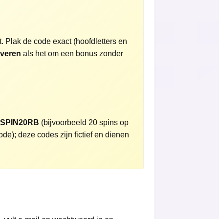
. Plak de code exact (hoofdletters en
iveren
als het om een bonus zonder
:
SPIN20RB
(bijvoorbeeld 20 spins op
e); deze codes zijn fictief en dienen