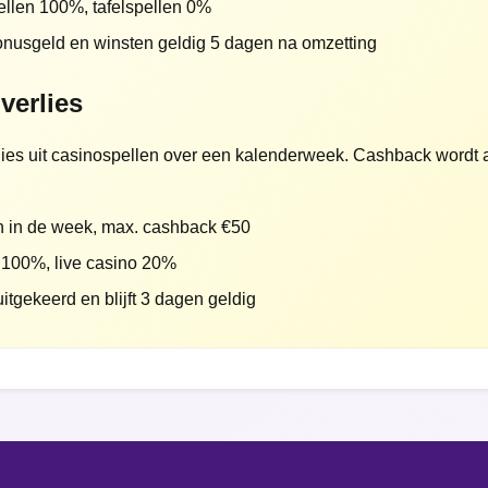
tellen 100%, tafelspellen 0%
bonusgeld en winsten geldig 5 dagen na omzetting
verlies
ies uit casinospellen over een kalenderweek. Cashback wordt a
en in de week, max. cashback €50
n 100%, live casino 20%
gekeerd en blijft 3 dagen geldig