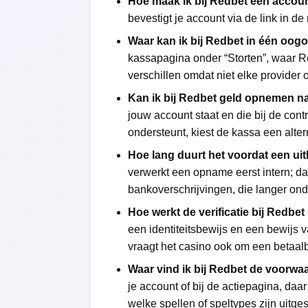
Hoe maak ik bij Redbet een account
bevestigt je account via de link in de
Waar kan ik bij Redbet in één oog
kassapagina onder “Storten”, waar Re
verschillen omdat niet elke provider ov
Kan ik bij Redbet geld opnemen na
jouw account staat en die bij de contr
ondersteunt, kiest de kassa een alter
Hoe lang duurt het voordat een ui
verwerkt een opname eerst intern; da
bankoverschrijvingen, die langer ond
Hoe werkt de verificatie bij Redb
een identiteitsbewijs en een bewijs 
vraagt het casino ook om een betaalb
Waar vind ik bij Redbet de voorwa
je account of bij de actiepagina, daa
welke spellen of speltypes zijn uitge