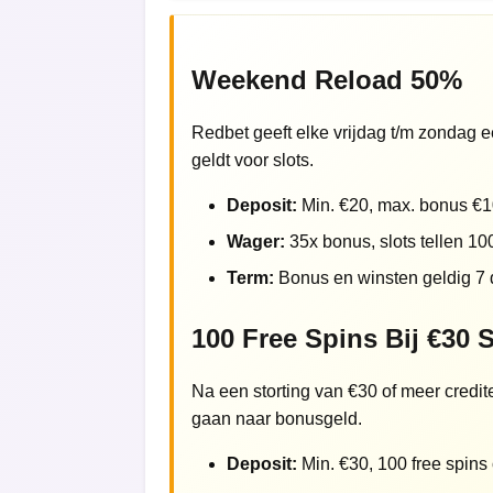
Weekend Reload 50%
Redbet geeft elke vrijdag t/m zondag 
geldt voor slots.
Deposit:
Min. €20, max. bonus €
Wager:
35x bonus, slots tellen 1
Term:
Bonus en winsten geldig 7
100 Free Spins Bij €30 S
Na een storting van €30 of meer credit
gaan naar bonusgeld.
Deposit:
Min. €30, 100 free spins 