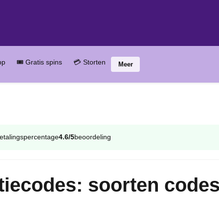
pp
🎟️ Gratis spins
💳 Storten
Meer
betalingspercentage
4.6/5
beoordeling
iecodes: soorten code