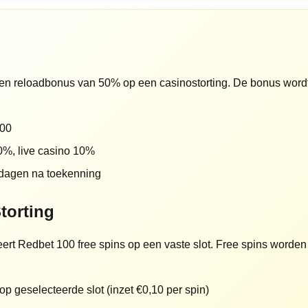
een reloadbonus van 50% op een casinostorting. De bonus wordt
100
00%, live casino 10%
 dagen na toekenning
torting
eert Redbet 100 free spins op een vaste slot. Free spins worde
op geselecteerde slot (inzet €0,10 per spin)