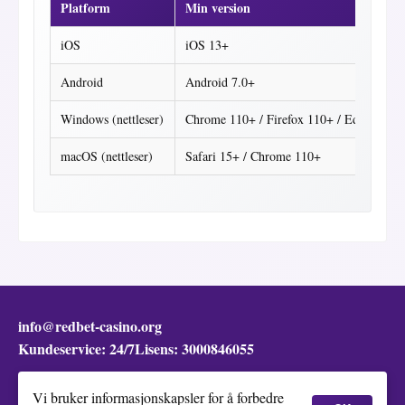
Platform
Min version
iOS
iOS 13+
Android
Android 7.0+
Windows (nettleser)
Chrome 110+ / Firefox 110+ / Edge 110+
macOS (nettleser)
Safari 15+ / Chrome 110+
info@redbet-casino.org
Kundeservice: 24/7
Lisens: 3000846055
Spill ansvarlig og sett grenser for deg selv.
Vi bruker informasjonskapsler for å forbedre