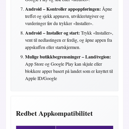
Android – Kontroller appoppføringen:
Åpne
treffet og sjekk appnavn, utvikler/utgiver og
vurderinger før du trykker «Installer».
Android – Installer og start:
Trykk «Installer»,
vent til nedlastingen er ferdig, og åpne appen fra
appskuffen eller startskjermen.
Mulige butikkbegrensninger – Land/region:
App Store og Google Play kan skjule eller
blokkere apper basert på landet som er knyttet til
Apple ID/Google
Redbet Appkompatibilitet