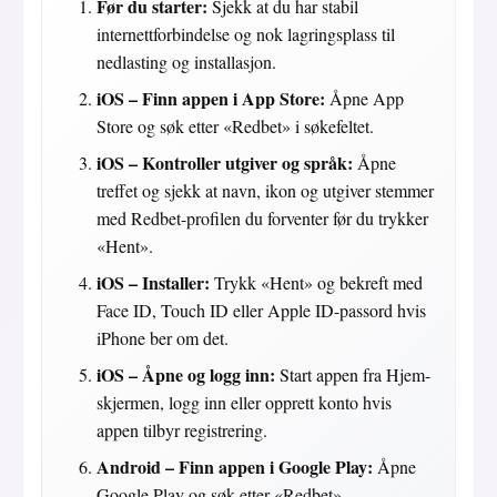
Før du starter:
Sjekk at du har stabil
internettforbindelse og nok lagringsplass til
nedlasting og installasjon.
iOS – Finn appen i App Store:
Åpne App
Store og søk etter «Redbet» i søkefeltet.
iOS – Kontroller utgiver og språk:
Åpne
treffet og sjekk at navn, ikon og utgiver stemmer
med Redbet-profilen du forventer før du trykker
«Hent».
iOS – Installer:
Trykk «Hent» og bekreft med
Face ID, Touch ID eller Apple ID-passord hvis
iPhone ber om det.
iOS – Åpne og logg inn:
Start appen fra Hjem-
skjermen, logg inn eller opprett konto hvis
appen tilbyr registrering.
Android – Finn appen i Google Play:
Åpne
Google Play og søk etter «Redbet».