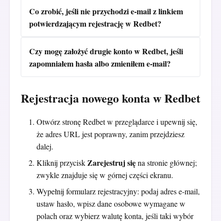
Co zrobić, jeśli nie przychodzi e-mail z linkiem
potwierdzającym rejestrację w Redbet?
Czy mogę założyć drugie konto w Redbet, jeśli
zapomniałem hasła albo zmieniłem e-mail?
Rejestracja nowego konta w Redbet
Otwórz stronę Redbet w przeglądarce i upewnij się,
że adres URL jest poprawny, zanim przejdziesz
dalej.
Zarejestruj się
Kliknij przycisk
na stronie głównej;
zwykle znajduje się w górnej części ekranu.
Wypełnij formularz rejestracyjny: podaj adres e-mail,
ustaw hasło, wpisz dane osobowe wymagane w
polach oraz wybierz walutę konta, jeśli taki wybór