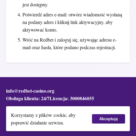
jest dostępny.
Potwierdź adres e-mail: otwórz wiadomość wysłaną
na podany adres i kliknij link aktywacyjny, aby
aktywować konto.
Wróć na Redbet i zaloguj się, używając adresu e-
mail oraz hasła, które podano podczas rejestracji.
info@redbet-casino.org
Obsługa klienta: 24/7
Licencja: 3000846055
Graj odpowiedzialnie 18+
Korzystamy z plików cookie, aby
© 2020 -
2026
Redbet.
Akceptuję
poprawić działanie serwisu.