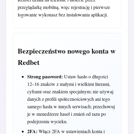
przeglądarkę mobilną, więc rejestrację i pierwsze
logowanie wykonasz bez instalowania aplikacji.
Bezpieczeństwo nowego konta w
Redbet
Strong password:
Ustaw hasło o długości
12–16 znaków z małymi i wielkimi literami,
cyframi oraz znakiem specjalnym; nie używaj
danych z profili społecznościowych ani tego
samego hasła w innych serwisach; przechowuj
je w menedżerze haseł i zmień od razu po
podejrzeniu wycieku.
2FA:
Włącz 2FA w ustawieniach konta i