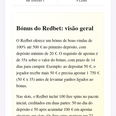
Mr Toxicus 1
9 Lions
Bónus do Redbet: visão geral
O Redbet oferece um bónus de boas-vindas de
100% até 500 € no primeiro depósito, com
depósito mínimo de 20 €. O requisito de apostas é
de 35x sobre o valor do bónus, com prazo de 14
dias para cumprir. Exemplo: ao depositar 50 €, o
jogador recebe mais 50 € e precisa apostar 1 750 €
(50 € x 35) antes de levantar ganhos ligados ao
bónus.
Nas slots, o Redbet inclui 100 free spins no pacote
inicial, creditados em duas partes: 50 no dia do
depósito e 50 após acumular 100 € em apostas
elegíveis em slots. Os free spins expiram em 72