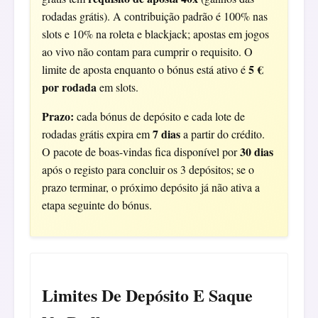
rodadas grátis). A contribuição padrão é 100% nas
slots e 10% na roleta e blackjack; apostas em jogos
ao vivo não contam para cumprir o requisito. O
5 €
limite de aposta enquanto o bónus está ativo é
por rodada
em slots.
Prazo:
cada bónus de depósito e cada lote de
7 dias
rodadas grátis expira em
a partir do crédito.
30 dias
O pacote de boas-vindas fica disponível por
após o registo para concluir os 3 depósitos; se o
prazo terminar, o próximo depósito já não ativa a
etapa seguinte do bónus.
Limites De Depósito E Saque