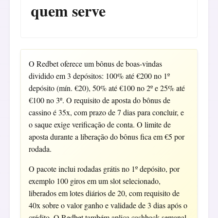
quem serve
O Redbet oferece um bônus de boas-vindas
dividido em 3 depósitos: 100% até €200 no 1º
depósito (mín. €20), 50% até €100 no 2º e 25% até
€100 no 3º. O requisito de aposta do bônus de
cassino é 35x, com prazo de 7 dias para concluir, e
o saque exige verificação de conta. O limite de
aposta durante a liberação do bônus fica em €5 por
rodada.
O pacote inclui rodadas grátis no 1º depósito, por
exemplo 100 giros em um slot selecionado,
liberados em lotes diários de 20, com requisito de
40x sobre o valor ganho e validade de 3 dias após o
crédito. O Redbet também aplica cashback semanal