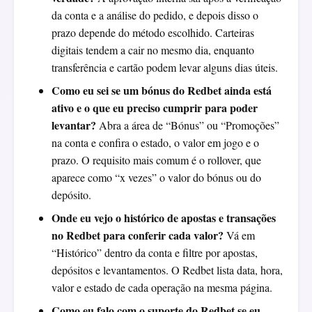
da conta e a análise do pedido, e depois disso o
prazo depende do método escolhido. Carteiras
digitais tendem a cair no mesmo dia, enquanto
transferência e cartão podem levar alguns dias úteis.
Como eu sei se um bónus do Redbet ainda está
ativo e o que eu preciso cumprir para poder
levantar?
Abra a área de “Bónus” ou “Promoções”
na conta e confira o estado, o valor em jogo e o
prazo. O requisito mais comum é o rollover, que
aparece como “x vezes” o valor do bónus ou do
depósito.
Onde eu vejo o histórico de apostas e transações
no Redbet para conferir cada valor?
Vá em
“Histórico” dentro da conta e filtre por apostas,
depósitos e levantamentos. O Redbet lista data, hora,
valor e estado de cada operação na mesma página.
Como eu falo com o suporte do Redbet se eu