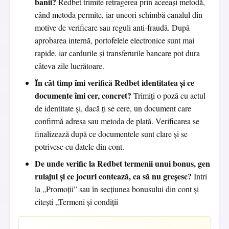
banii?
Redbet trimite retragerea prin aceeași metodă,
când metoda permite, iar uneori schimbă canalul din
motive de verificare sau reguli anti-fraudă. După
aprobarea internă, portofelele electronice sunt mai
rapide, iar cardurile și transferurile bancare pot dura
câteva zile lucrătoare.
În cât timp îmi verifică Redbet identitatea și ce
documente îmi cer, concret?
Trimiți o poză cu actul
de identitate și, dacă ți se cere, un document care
confirmă adresa sau metoda de plată. Verificarea se
finalizează după ce documentele sunt clare și se
potrivesc cu datele din cont.
De unde verific la Redbet termenii unui bonus, gen
rulajul și ce jocuri contează, ca să nu greșesc?
Intri
la „Promoții” sau în secțiunea bonusului din cont și
citești „Termeni și condiții