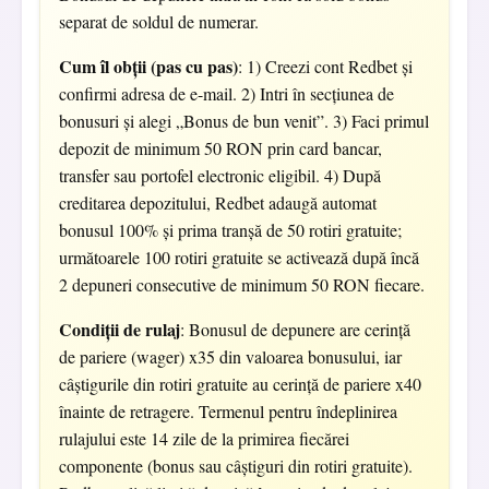
separat de soldul de numerar.
Cum îl obții (pas cu pas)
: 1) Creezi cont Redbet și
confirmi adresa de e-mail. 2) Intri în secțiunea de
bonusuri și alegi „Bonus de bun venit”. 3) Faci primul
depozit de minimum 50 RON prin card bancar,
transfer sau portofel electronic eligibil. 4) După
creditarea depozitului, Redbet adaugă automat
bonusul 100% și prima tranșă de 50 rotiri gratuite;
următoarele 100 rotiri gratuite se activează după încă
2 depuneri consecutive de minimum 50 RON fiecare.
Condiții de rulaj
: Bonusul de depunere are cerință
de pariere (wager) x35 din valoarea bonusului, iar
câștigurile din rotiri gratuite au cerință de pariere x40
înainte de retragere. Termenul pentru îndeplinirea
rulajului este 14 zile de la primirea fiecărei
componente (bonus sau câștiguri din rotiri gratuite).