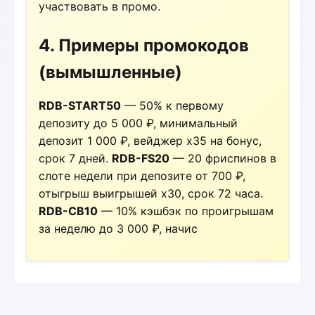
участвовать в промо.
4. Примеры промокодов
(вымышленные)
RDB-START50
— 50% к первому
депозиту до 5 000 ₽, минимальный
депозит 1 000 ₽, вейджер x35 на бонус,
срок 7 дней.
RDB-FS20
— 20 фриспинов в
слоте недели при депозите от 700 ₽,
отыгрыш выигрышей x30, срок 72 часа.
RDB-CB10
— 10% кэшбэк по проигрышам
за неделю до 3 000 ₽, начис