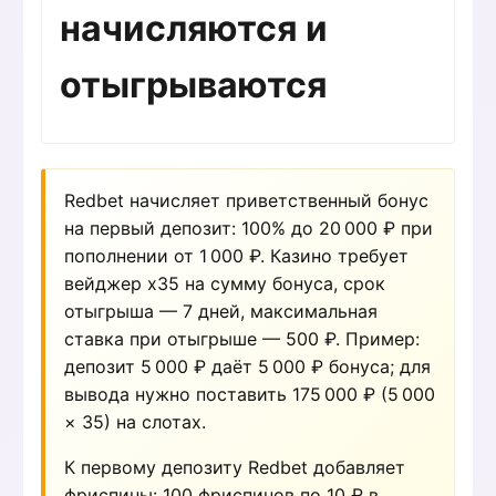
начисляются и
отыгрываются
Redbet начисляет приветственный бонус
на первый депозит: 100% до 20 000 ₽ при
пополнении от 1 000 ₽. Казино требует
вейджер x35 на сумму бонуса, срок
отыгрыша — 7 дней, максимальная
ставка при отыгрыше — 500 ₽. Пример:
депозит 5 000 ₽ даёт 5 000 ₽ бонуса; для
вывода нужно поставить 175 000 ₽ (5 000
× 35) на слотах.
К первому депозиту Redbet добавляет
фриспины: 100 фриспинов по 10 ₽ в