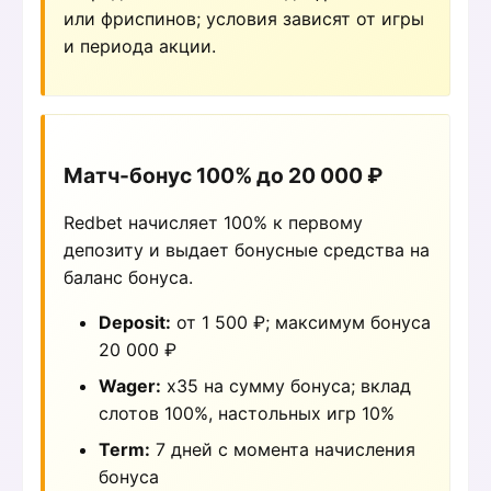
или фриспинов; условия зависят от игры
и периода акции.
Матч-бонус 100% до 20 000 ₽
Redbet начисляет 100% к первому
депозиту и выдает бонусные средства на
баланс бонуса.
Deposit:
от 1 500 ₽; максимум бонуса
20 000 ₽
Wager:
x35 на сумму бонуса; вклад
слотов 100%, настольных игр 10%
Term:
7 дней с момента начисления
бонуса