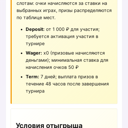
слотам: очки начисляются за ставки на
выбранных играх, призы распределяются
по таблице мест.
Deposit:
от 1 000 ₽ для участия;
требуется активация участия в
турнире
Wager:
x0 (призовые начисляются
деньгами); минимальная ставка для
начисления очков 50 ₽
Term:
7 дней; выплата призов в
течение 48 часов после завершения
турнира
Условия отыгрыша