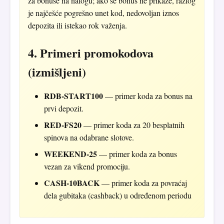
za bonuse na nalogu; ako se bonus ne prikaže, razlog
je najčešće pogrešno unet kod, nedovoljan iznos
depozita ili istekao rok važenja.
4. Primeri promokodova
(izmišljeni)
RDB-START100
— primer koda za bonus na
prvi depozit.
RED-FS20
— primer koda za 20 besplatnih
spinova na odabrane slotove.
WEEKEND-25
— primer koda za bonus
vezan za vikend promociju.
CASH-10BACK
— primer koda za povraćaj
dela gubitaka (cashback) u određenom periodu