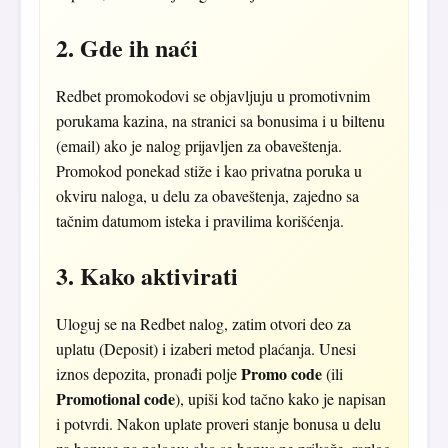
2. Gde ih naći
Redbet promokodovi se objavljuju u promotivnim
porukama kazina, na stranici sa bonusima i u biltenu
(email) ako je nalog prijavljen za obaveštenja.
Promokod ponekad stiže i kao privatna poruka u
okviru naloga, u delu za obaveštenja, zajedno sa
tačnim datumom isteka i pravilima korišćenja.
3. Kako aktivirati
Uloguj se na Redbet nalog, zatim otvori deo za
uplatu (Deposit) i izaberi metod plaćanja. Unesi
Promo code
iznos depozita, pronađi polje
(ili
Promotional code
), upiši kod tačno kako je napisan
i potvrdi. Nakon uplate proveri stanje bonusa u delu