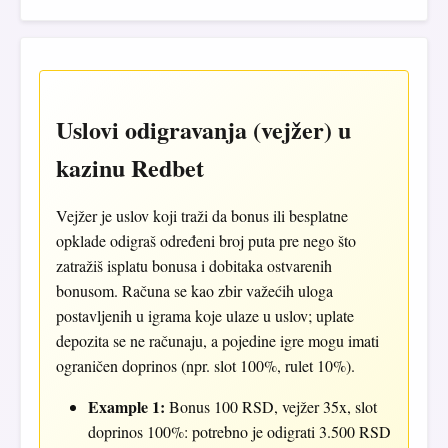
Uslovi odigravanja (vejžer) u
kazinu Redbet
Vejžer je uslov koji traži da bonus ili besplatne
opklade odigraš određeni broj puta pre nego što
zatražiš isplatu bonusa i dobitaka ostvarenih
bonusom. Računa se kao zbir važećih uloga
postavljenih u igrama koje ulaze u uslov; uplate
depozita se ne računaju, a pojedine igre mogu imati
ograničen doprinos (npr. slot 100%, rulet 10%).
Example 1:
Bonus 100 RSD, vejžer 35x, slot
doprinos 100%: potrebno je odigrati 3.500 RSD