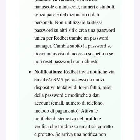
maiuscole e minuscole, numeri e simboli,
senza parole del dizionario o dati
personali. Non riutilizzare la stessa
password su altri siti e crea una password
unica per Redbet tramite un password
manager. Cambia subito la password se
ricevi un avviso di accesso sospetto o se
noti reset password non richiesti.
Notifications:
Redbet invia notifiche via
email e/o SMS per accessi da nuovi
dispositivi, tentativi di login falliti, reset
della password e modifiche a dati
account (email, numero di telefono,
metodo di pagamento). Attiva le
notifiche di sicurezza nel profilo e
verifica che l’indirizzo email sia corretto
e protetto. Se arriva una notifica non