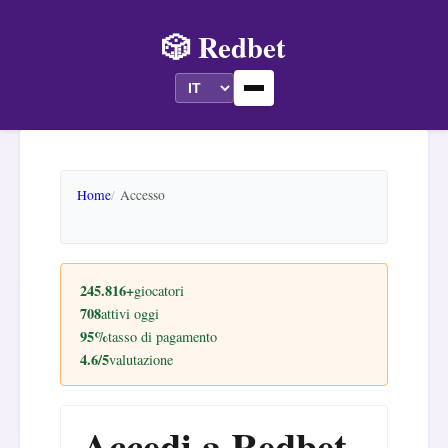
🎲 Redbet
Home
Accesso
245.816+
giocatori
708
attivi oggi
95%
tasso di pagamento
4.6/5
valutazione
Accedi a Redbet