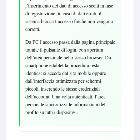
l’inserimento dei dati di accesso scelti in fase
di registrazione; in caso di dati errati, il
sistema blocca l’accesso finché non vengono
corretti.
Da PC l’accesso passa dalla pagina principale
tramite il pulsante di login, con apertura
dell’area personale nello stesso browser. Da
smartphone e tablet la procedura resta
identica: si accede dal sito mobile oppure
dall’interfaccia ottimizzata per schermi
piccoli, inserendo le stesse credenziali
dell’account. Una volta autenticati, l’area
personale sincronizza le informazioni del
profilo su tutti i dispositivi.