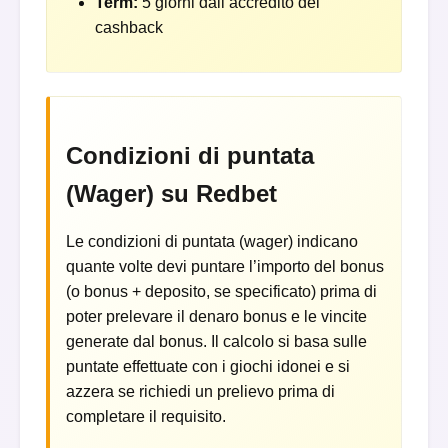
Term:
5 giorni dall’accredito del
cashback
Condizioni di puntata
(Wager) su Redbet
Le condizioni di puntata (wager) indicano
quante volte devi puntare l’importo del bonus
(o bonus + deposito, se specificato) prima di
poter prelevare il denaro bonus e le vincite
generate dal bonus. Il calcolo si basa sulle
puntate effettuate con i giochi idonei e si
azzera se richiedi un prelievo prima di
completare il requisito.