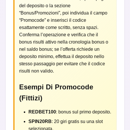
del deposito o la sezione
“Bonus/Promozioni”, poi individua il campo
“Promocode” e inserisci il codice
esattamente come scritto, senza spazi.
Conferma l’operazione e verifica che il
bonus risulti attivo nella cronologia bonus o
nel saldo bonus; se l’offerta richiede un
deposito minimo, effettua il deposito nello
stesso passaggio per evitare che il codice
risulti non valido.
Esempi Di Promocode
(Fittizi)
REDBET100
: bonus sul primo deposito.
SPIN20RB
: 20 giri gratis su una slot
selezionata.