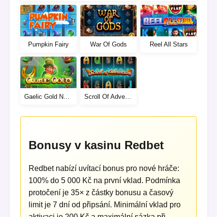
Pumpkin Fairy
War Of Gods
Reel All Stars
Gaelic Gold Nolimit City
Scroll Of Adventure
Bonusy v kasinu Redbet
Redbet nabízí uvítací bonus pro nové hráče:
100% do 5 000 Kč na první vklad. Podmínka
protočení je 35× z částky bonusu a časový
limit je 7 dní od připsání. Minimální vklad pro
aktivaci je 200 Kč a maximální sázka při