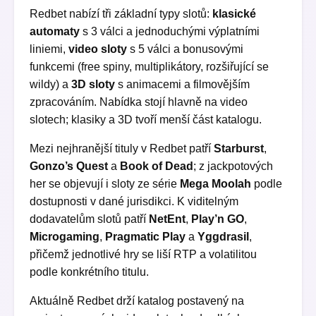
Redbet nabízí tři základní typy slotů:
klasické
automaty
s 3 válci a jednoduchými výplatními
liniemi,
video sloty
s 5 válci a bonusovými
funkcemi (free spiny, multiplikátory, rozšiřující se
wildy) a
3D sloty
s animacemi a filmovějším
zpracováním. Nabídka stojí hlavně na video
slotech; klasiky a 3D tvoří menší část katalogu.
Mezi nejhranější tituly v Redbet patří
Starburst
,
Gonzo’s Quest
a
Book of Dead
; z jackpotových
her se objevují i sloty ze série
Mega Moolah
podle
dostupnosti v dané jurisdikci. K viditelným
dodavatelům slotů patří
NetEnt
,
Play’n GO
,
Microgaming
,
Pragmatic Play
a
Yggdrasil
,
přičemž jednotlivé hry se liší RTP a volatilitou
podle konkrétního titulu.
Aktuálně Redbet drží katalog postavený na