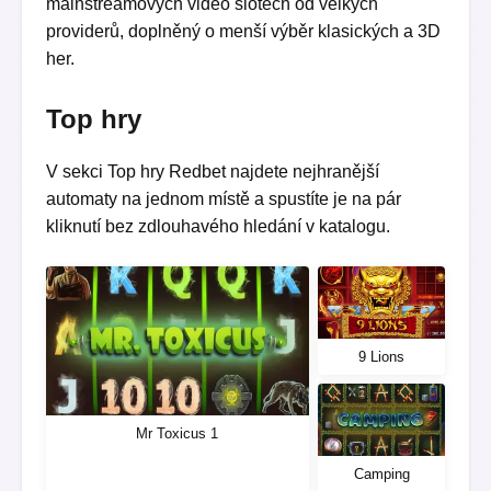
mainstreamových video slotech od velkých
providerů, doplněný o menší výběr klasických a 3D
her.
Top hry
V sekci Top hry Redbet najdete nejhranější
automaty na jednom místě a spustíte je na pár
kliknutí bez zdlouhavého hledání v katalogu.
9 Lions
Mr Toxicus 1
Camping