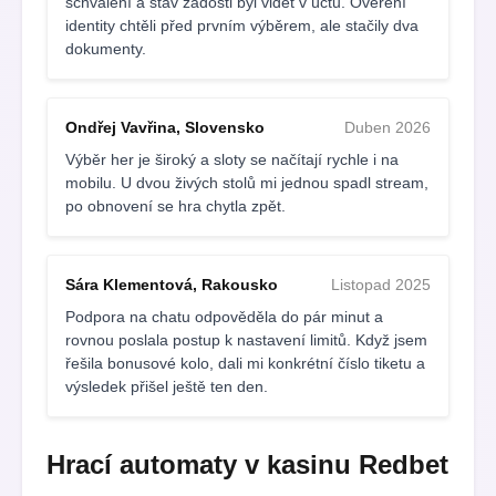
schválení a stav žádosti byl vidět v účtu. Ověření
identity chtěli před prvním výběrem, ale stačily dva
dokumenty.
Ondřej Vavřina, Slovensko
Duben 2026
Výběr her je široký a sloty se načítají rychle i na
mobilu. U dvou živých stolů mi jednou spadl stream,
po obnovení se hra chytla zpět.
Sára Klementová, Rakousko
Listopad 2025
Podpora na chatu odpověděla do pár minut a
rovnou poslala postup k nastavení limitů. Když jsem
řešila bonusové kolo, dali mi konkrétní číslo tiketu a
výsledek přišel ještě ten den.
Hrací automaty v kasinu Redbet