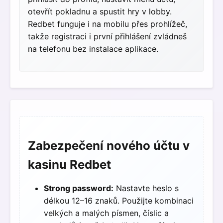
otevřít pokladnu a spustit hry v lobby.
Redbet funguje i na mobilu přes prohlížeč,
takže registraci i první přihlášení zvládneš
na telefonu bez instalace aplikace.
Zabezpečení nového účtu v
kasinu Redbet
Strong password:
Nastavte heslo s
délkou 12–16 znaků. Použijte kombinaci
velkých a malých písmen, číslic a