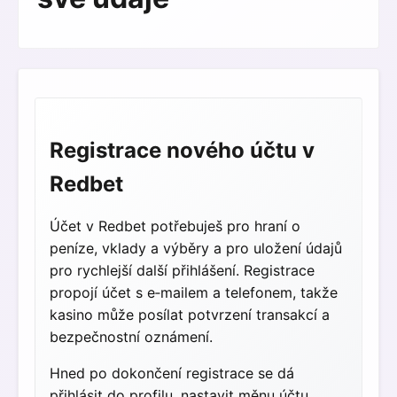
Registrace nového účtu v
Redbet
Účet v Redbet potřebuješ pro hraní o
peníze, vklady a výběry a pro uložení údajů
pro rychlejší další přihlášení. Registrace
propojí účet s e‑mailem a telefonem, takže
kasino může posílat potvrzení transakcí a
bezpečnostní oznámení.
Hned po dokončení registrace se dá
přihlásit do profilu, nastavit měnu účtu,