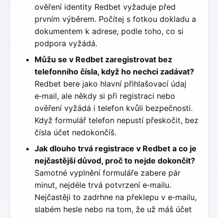
ověření identity Redbet vyžaduje před
prvním výběrem. Počítej s fotkou dokladu a
dokumentem k adrese, podle toho, co si
podpora vyžádá.
Můžu se v Redbet zaregistrovat bez
telefonního čísla, když ho nechci zadávat?
Redbet bere jako hlavní přihlašovací údaj
e‑mail, ale někdy si při registraci nebo
ověření vyžádá i telefon kvůli bezpečnosti.
Když formulář telefon nepustí přeskočit, bez
čísla účet nedokončíš.
Jak dlouho trvá registrace v Redbet a co je
nejčastější důvod, proč to nejde dokončit?
Samotné vyplnění formuláře zabere pár
minut, nejdéle trvá potvrzení e‑mailu.
Nejčastěji to zadrhne na překlepu v e‑mailu,
slabém hesle nebo na tom, že už máš účet