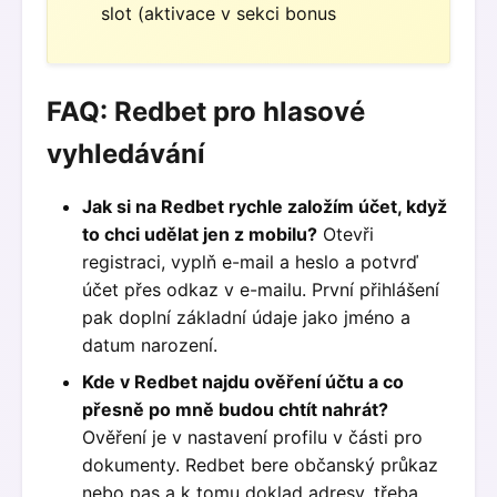
slot (aktivace v sekci bonus
FAQ: Redbet pro hlasové
vyhledávání
Jak si na Redbet rychle založím účet, když
to chci udělat jen z mobilu?
Otevři
registraci, vyplň e-mail a heslo a potvrď
účet přes odkaz v e-mailu. První přihlášení
pak doplní základní údaje jako jméno a
datum narození.
Kde v Redbet najdu ověření účtu a co
přesně po mně budou chtít nahrát?
Ověření je v nastavení profilu v části pro
dokumenty. Redbet bere občanský průkaz
nebo pas a k tomu doklad adresy, třeba