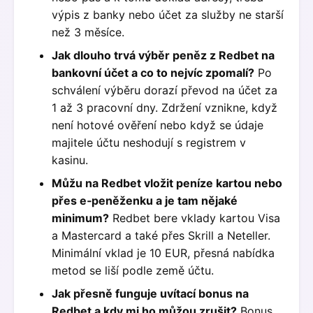
výpis z banky nebo účet za služby ne starší
než 3 měsíce.
Jak dlouho trvá výběr peněz z Redbet na
bankovní účet a co to nejvíc zpomalí?
Po
schválení výběru dorazí převod na účet za
1 až 3 pracovní dny. Zdržení vznikne, když
není hotové ověření nebo když se údaje
majitele účtu neshodují s registrem v
kasinu.
Můžu na Redbet vložit peníze kartou nebo
přes e‑peněženku a je tam nějaké
minimum?
Redbet bere vklady kartou Visa
a Mastercard a také přes Skrill a Neteller.
Minimální vklad je 10 EUR, přesná nabídka
metod se liší podle země účtu.
Jak přesně funguje uvítací bonus na
Redbet a kdy mi ho můžou zrušit?
Bonus