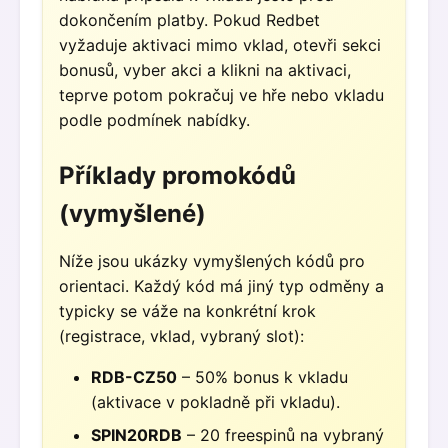
dokončením platby. Pokud Redbet
vyžaduje aktivaci mimo vklad, otevři sekci
bonusů, vyber akci a klikni na aktivaci,
teprve potom pokračuj ve hře nebo vkladu
podle podmínek nabídky.
Příklady promokódů
(vymyšlené)
Níže jsou ukázky vymyšlených kódů pro
orientaci. Každý kód má jiný typ odměny a
typicky se váže na konkrétní krok
(registrace, vklad, vybraný slot):
RDB-CZ50
– 50% bonus k vkladu
(aktivace v pokladně při vkladu).
SPIN20RDB
– 20 freespinů na vybraný