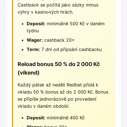
Cashback se počítá jako sázky minus
výhry v kasinových hrách.
Deposit:
minimálně 500 Kč v daném
týdnu
Wager:
cashback 20×
Term:
7 dní od připsání cashbacku
Reload bonus 50 % do 2 000 Kč
(víkend)
Každý pátek až neděli Redbet přidá k
vkladu 50 % bonus až do 2 000 Kč. Bonus
se připíše jednorázově po provedení
vkladu v daném období.
Deposit:
minimálně 400 Kč
Wager:
bonus 30×