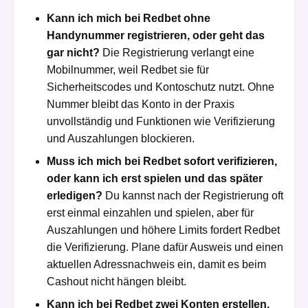
Kann ich mich bei Redbet ohne
Handynummer registrieren, oder geht das
gar nicht?
Die Registrierung verlangt eine
Mobilnummer, weil Redbet sie für
Sicherheitscodes und Kontoschutz nutzt. Ohne
Nummer bleibt das Konto in der Praxis
unvollständig und Funktionen wie Verifizierung
und Auszahlungen blockieren.
Muss ich mich bei Redbet sofort verifizieren,
oder kann ich erst spielen und das später
erledigen?
Du kannst nach der Registrierung oft
erst einmal einzahlen und spielen, aber für
Auszahlungen und höhere Limits fordert Redbet
die Verifizierung. Plane dafür Ausweis und einen
aktuellen Adressnachweis ein, damit es beim
Cashout nicht hängen bleibt.
Kann ich bei Redbet zwei Konten erstellen,