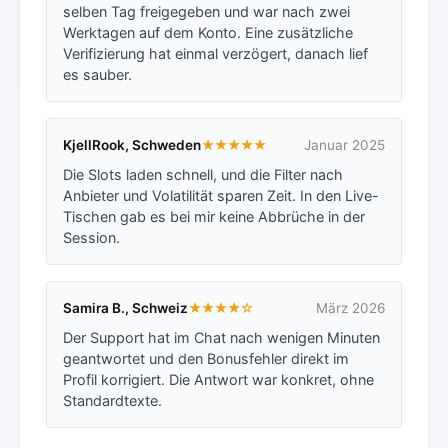
selben Tag freigegeben und war nach zwei
Werktagen auf dem Konto. Eine zusätzliche
Verifizierung hat einmal verzögert, danach lief
es sauber.
KjellRook, Schweden
★★★★★
Januar 2025
Die Slots laden schnell, und die Filter nach
Anbieter und Volatilität sparen Zeit. In den Live-
Tischen gab es bei mir keine Abbrüche in der
Session.
Samira B., Schweiz
★★★★☆
März 2026
Der Support hat im Chat nach wenigen Minuten
geantwortet und den Bonusfehler direkt im
Profil korrigiert. Die Antwort war konkret, ohne
Standardtexte.