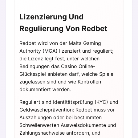
Lizenzierung Und
Regulierung Von Redbet
Redbet wird von der Malta Gaming
Authority (MGA) lizenziert und reguliert;
die Lizenz legt fest, unter welchen
Bedingungen das Casino Online-
Glücksspiel anbieten darf, welche Spiele
zugelassen sind und wie Kontrollen
dokumentiert werden.
Reguliert sind Identitätsprüfung (KYC) und
Geldwäscheprävention: Redbet muss vor
Auszahlungen oder bei bestimmten
Schwellenwerten Ausweisdokumente und
Zahlungsnachweise anfordern, und