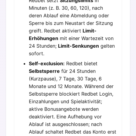
Redbet setzt
Sitzungslimits
in
Minuten (z. B. 30, 60, 120), nach
deren Ablauf eine Abmeldung oder
Sperre bis zum Neustart der Sitzung
greift. Redbet aktiviert
Limit-
Erhöhungen
mit einer Wartezeit von
24 Stunden;
Limit-Senkungen
gelten
sofort.
Self-exclusion:
Redbet bietet
Selbstsperre
für 24 Stunden
(Kurzpause), 7 Tage, 30 Tage, 6
Monate und 12 Monate. Während der
Selbstsperre blockiert Redbet Login,
Einzahlungen und Spielaktivität;
aktive Bonusangebote werden
deaktiviert. Eine Aufhebung vor
Ablauf ist ausgeschlossen; nach
Ablauf schaltet Redbet das Konto erst