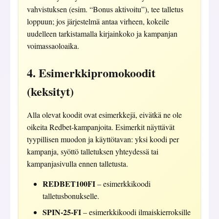
vahvistuksen (esim. “Bonus aktivoitu”), tee talletus
loppuun; jos järjestelmä antaa virheen, kokeile
uudelleen tarkistamalla kirjainkoko ja kampanjan
voimassaoloaika.
4. Esimerkkipromokoodit
(keksityt)
Alla olevat koodit ovat esimerkkejä, eivätkä ne ole
oikeita Redbet-kampanjoita. Esimerkit näyttävät
tyypillisen muodon ja käyttötavan: yksi koodi per
kampanja, syöttö talletuksen yhteydessä tai
kampanjasivulla ennen talletusta.
REDBET100FI
– esimerkkikoodi
talletusbonukselle.
SPIN-25-FI
– esimerkkikoodi ilmaiskierroksille