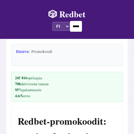
🎲 Redbet
Etusivu
Promokoodi
245 816+
pelaajaa
708
aktiivisena tanaan
95%
palautusaste
4.6/5
arvio
Redbet-promokoodit: