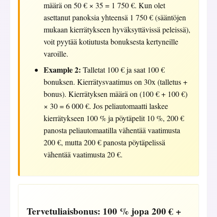
määrä on 50 € × 35 = 1 750 €. Kun olet
asettanut panoksia yhteensä 1 750 € (sääntöjen
mukaan kierrätykseen hyväksyttävissä peleissä),
voit pyytää kotiutusta bonuksesta kertyneille
varoille.
Example 2:
Talletat 100 € ja saat 100 €
bonuksen. Kierrätysvaatimus on 30x (talletus +
bonus). Kierrätyksen määrä on (100 € + 100 €)
× 30 = 6 000 €. Jos peliautomaatti laskee
kierrätykseen 100 % ja pöytäpelit 10 %, 200 €
panosta peliautomaatilla vähentää vaatimusta
200 €, mutta 200 € panosta pöytäpelissä
vähentää vaatimusta 20 €.
Tervetuliaisbonus: 100 % jopa 200 € +