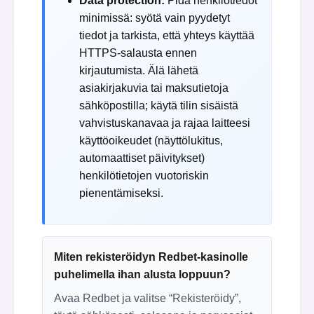
Data protection:
Pidä henkilötiedot
minimissä: syötä vain pyydetyt
tiedot ja tarkista, että yhteys käyttää
HTTPS-salausta ennen
kirjautumista. Älä lähetä
asiakirjakuvia tai maksutietoja
sähköpostilla; käytä tilin sisäistä
vahvistuskanavaa ja rajaa laitteesi
käyttöoikeudet (näyttölukitus,
automaattiset päivitykset)
henkilötietojen vuotoriskin
pienentämiseksi.
Miten rekisteröidyn Redbet-kasinolle
puhelimella ihan alusta loppuun?
Avaa Redbet ja valitse “Rekisteröidy”,