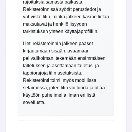
rajoituksia samasta paikasta.
Rekisteröinnissä syötät perustiedot ja
vahvistat tilin, minkä jälkeen kasino liittää
maksutavat ja henkilöllisyyden
tarkistuksen yhteen käyttäjäprofiiliin.
Heti rekisteröinnin jälkeen pääset
kirjautumaan sisään, avaamaan
pelivalikoiman, tekemään ensimmäisen
talletuksen ja asettamaan talletus- ja
tappiorajoja tilin asetuksista.
Rekisteröinti toimii myös mobiilissa
selaimessa, joten tilin voi luoda ja ottaa
käyttöön puhelimella ilman erillistä
sovellusta.