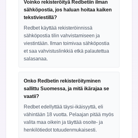
Voinko rekisteröityä Redbetiin ilman
sähköpostia, jos haluan hoitaa kaiken
tekstiviestillä?
Redbet käyttää rekisteröinnissä
sähköpostia tilin vahvistamiseen ja
viestintään. Ilman toimivaa sähköpostia
et saa vahvistuslinkkiä etkä palautettua
salasanaa.
Onko Redbetin rekisteröityminen
sallittu Suomessa, ja mitä ikärajaa se
vaatii?
Redbet edellyttää täysi-ikäisyyttä, eli
vähintään 18 vuotta. Pelaajan pitää myös
valita maa oikein ja täyttää osoite- ja
henkilötiedot totuudenmukaisesti.