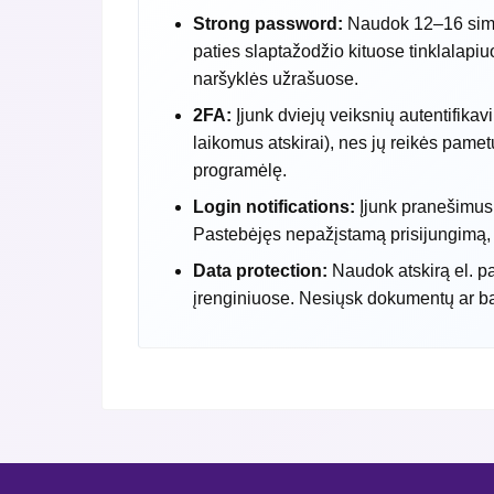
Strong password:
Naudok 12–16 simbol
paties slaptažodžio kituose tinklalapiu
naršyklės užrašuose.
2FA:
Įjunk dviejų veiksnių autentifika
laikomus atskirai), nes jų reikės pamet
programėlę.
Login notifications:
Įjunk pranešimus 
Pastebėjęs nepažįstamą prisijungimą, i
Data protection:
Naudok atskirą el. pa
įrenginiuose. Nesiųsk dokumentų ar ba