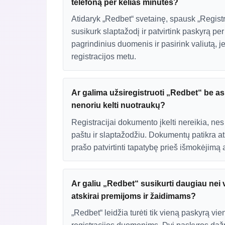
telefoną per kelias minutes?
Atidaryk „Redbet“ svetainę, spausk „Registru
susikurk slaptažodį ir patvirtink paskyrą per
pagrindinius duomenis ir pasirink valiutą, j
registracijos metu.
Ar galima užsiregistruoti „Redbet“ be a
nenoriu kelti nuotraukų?
Registracijai dokumento įkelti nereikia, nes
paštu ir slaptažodžiu. Dokumentų patikra at
prašo patvirtinti tapatybę prieš išmokėjimą a
Ar galiu „Redbet“ susikurti daugiau nei 
atskirai premijoms ir žaidimams?
„Redbet“ leidžia turėti tik vieną paskyrą v