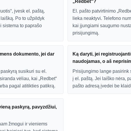
„Redbet“?
otis“, įvesk el. paštą,
El. pašto patvirtinimo „Redb
 laišką. Po to užpildyk
lieka neaktyvi. Telefono num
ei sistema to paprašo
kai įjungiami saugumo nustat
prisijungimą.
smens dokumento, jei dar
Ką daryti, jei registruojan
naudojamas, o aš neprisi
 paskyrą susikuri su el.
Prisijungimo lange pasirink
siranda vėliau, kai „Redbet“
į el. paštą. Jei laiško nėra, p
rba pagal atitikties patikrą.
pašto adresą įvedei be klaid
vieną paskyrą, pavyzdžiui,
ienam žmogui ir vieniems