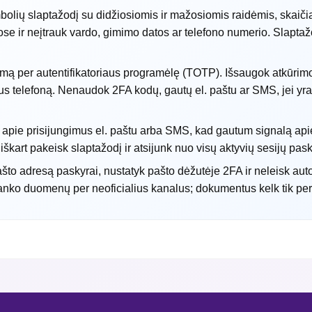
ių slaptažodį su didžiosiomis ir mažosiomis raidėmis, skaičiai
ose ir neįtrauk vardo, gimimo datos ar telefono numerio. Slaptaž
vimą per autentifikatoriaus programėlę (TOTP). Išsaugok atkūrimo
us telefoną. Nenaudok 2FA kodų, gautų el. paštu ar SMS, jei yra 
apie prisijungimus el. paštu arba SMS, kad gautum signalą apie 
škart pakeisk slaptažodį ir atsijunk nuo visų aktyvių sesijų pa
što adresą paskyrai, nustatyk pašto dėžutėje 2FA ir neleisk aut
nko duomenų per neoficialius kanalus; dokumentus kelk tik per