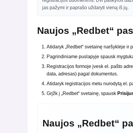
registracijos duomenims. Dvi paskyros dažn
jas pažymi ir paprašo uždaryti vieną iš jų.
Naujos „Redbet“ pa
Atidaryk „Redbet“ svetainę naršyklėje ir 
Pagrindiniame puslapyje spausk mygtu
Registracijos formoje įvesk el. pašto adr
data, adresas) pagal dokumentus.
Atidaryk registracijos metu nurodytą el. 
Grįžk į „Redbet“ svetainę, spausk
Prisiju
Naujos „Redbet“ p