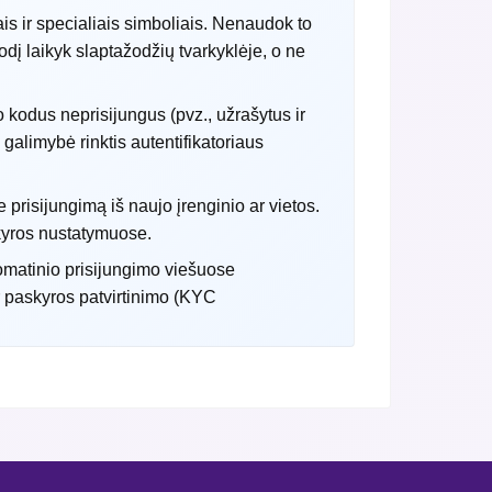
s ir specialiais simboliais. Nenaudok to
odį laikyk slaptažodžių tvarkyklėje, o ne
 kodus neprisijungus (pvz., užrašytus ir
galimybė rinktis autentifikatoriaus
prisijungimą iš naujo įrenginio ar vietos.
skyros nustatymuose.
omatinio prisijungimo viešuose
 paskyros patvirtinimo (KYC