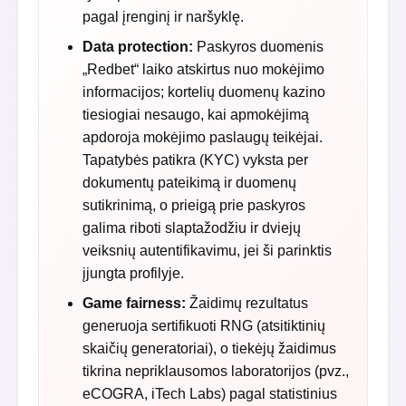
pagal įrenginį ir naršyklę.
Data protection:
Paskyros duomenis
„Redbet“ laiko atskirtus nuo mokėjimo
informacijos; kortelių duomenų kazino
tiesiogiai nesaugo, kai apmokėjimą
apdoroja mokėjimo paslaugų teikėjai.
Tapatybės patikra (KYC) vyksta per
dokumentų pateikimą ir duomenų
sutikrinimą, o prieigą prie paskyros
galima riboti slaptažodžiu ir dviejų
veiksnių autentifikavimu, jei ši parinktis
įjungta profilyje.
Game fairness:
Žaidimų rezultatus
generuoja sertifikuoti RNG (atsitiktinių
skaičių generatoriai), o tiekėjų žaidimus
tikrina nepriklausomos laboratorijos (pvz.,
eCOGRA, iTech Labs) pagal statistinius