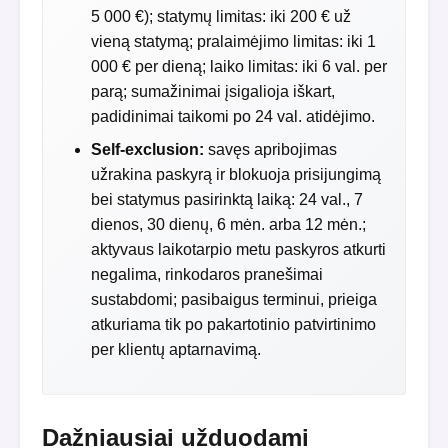
5 000 €); statymų limitas: iki 200 € už
vieną statymą; pralaimėjimo limitas: iki 1
000 € per dieną; laiko limitas: iki 6 val. per
parą; sumažinimai įsigalioja iškart,
padidinimai taikomi po 24 val. atidėjimo.
Self-exclusion:
savęs apribojimas
užrakina paskyrą ir blokuoja prisijungimą
bei statymus pasirinktą laiką: 24 val., 7
dienos, 30 dienų, 6 mėn. arba 12 mėn.;
aktyvaus laikotarpio metu paskyros atkurti
negalima, rinkodaros pranešimai
sustabdomi; pasibaigus terminui, prieiga
atkuriama tik po pakartotinio patvirtinimo
per klientų aptarnavimą.
Dažniausiai užduodami