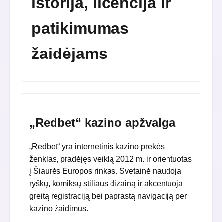
istorija, licencija ir
patikimumas
žaidėjams
„Redbet“ kazino apžvalga
„Redbet“ yra internetinis kazino prekės
ženklas, pradėjęs veiklą 2012 m. ir orientuotas
į Šiaurės Europos rinkas. Svetainė naudoja
ryškų, komiksų stiliaus dizainą ir akcentuoja
greitą registraciją bei paprastą navigaciją per
kazino žaidimus.