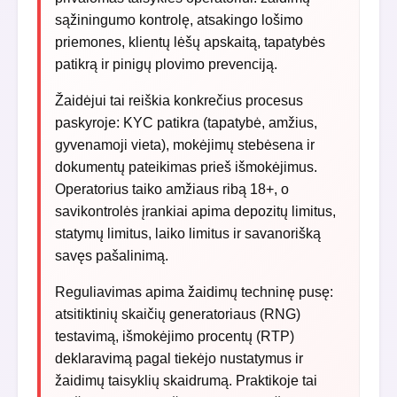
sąžiningumo kontrolę, atsakingo lošimo
priemones, klientų lėšų apskaitą, tapatybės
patikrą ir pinigų plovimo prevenciją.
Žaidėjui tai reiškia konkrečius procesus
paskyroje: KYC patikra (tapatybė, amžius,
gyvenamoji vieta), mokėjimų stebėsena ir
dokumentų pateikimas prieš išmokėjimus.
Operatorius taiko amžiaus ribą 18+, o
savikontrolės įrankiai apima depozitų limitus,
statymų limitus, laiko limitus ir savanorišką
savęs pašalinimą.
Reguliavimas apima žaidimų techninę pusę:
atsitiktinių skaičių generatoriaus (RNG)
testavimą, išmokėjimo procentų (RTP)
deklaravimą pagal tiekėjo nustatymus ir
žaidimų taisyklių skaidrumą. Praktikoje tai