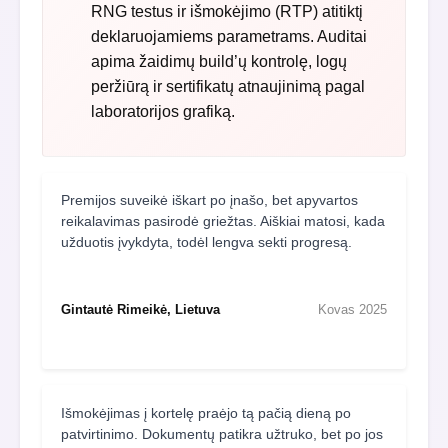
RNG testus ir išmokėjimo (RTP) atitiktį
deklaruojamiems parametrams. Auditai
apima žaidimų build’ų kontrolę, logų
peržiūrą ir sertifikatų atnaujinimą pagal
laboratorijos grafiką.
Premijos suveikė iškart po įnašo, bet apyvartos
reikalavimas pasirodė griežtas. Aiškiai matosi, kada
užduotis įvykdyta, todėl lengva sekti progresą.
Gintautė Rimeikė, Lietuva
Kovas 2025
Išmokėjimas į kortelę praėjo tą pačią dieną po
patvirtinimo. Dokumentų patikra užtruko, bet po jos